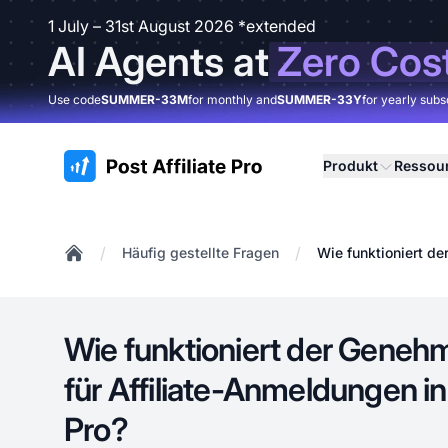
1 July – 31st August 2026 *extended
AI Agents at
Zero Cos
Use code
SUMMER-33M
for monthly and
SUMMER-33Y
for yearly subs
:site.title
Produkt
Ressou
/
/
Häufig gestellte Fragen
Wie funktioniert de
Home
Wie funktioniert der Gene
für Affiliate-Anmeldungen in 
Pro?