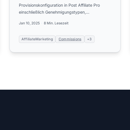
Provisionskonfiguration in Post Affiliate Pro
einschließlich Genehmigungstypen,
Wiederholungseinstellungen, negativem
Jan 10, 2025
8 Min. Lesezeit
Carryover, var...
AffiliateMarketing
Commissions
+3