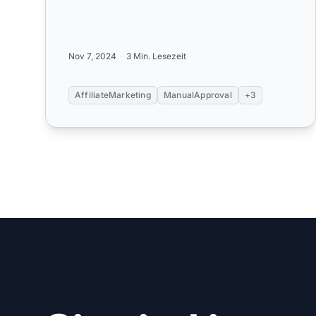
Nov 7, 2024
3 Min. Lesezeit
AffiliateMarketing
ManualApproval
+3