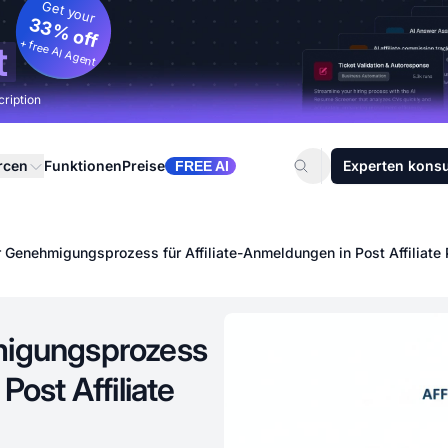
Get your
33% off
+ free AI Agent
t
cription
rcen
Funktionen
Preise
Experten konsu
FREE AI
r Genehmigungsprozess für Affiliate-Anmeldungen in Post Affiliate 
hmigungsprozess
Post Affiliate