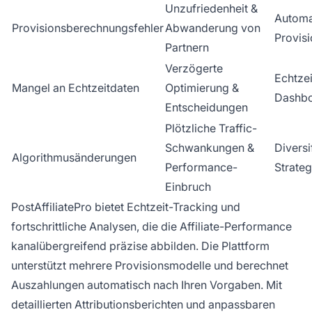
Unzufriedenheit &
Automat
Provisionsberechnungsfehler
Abwanderung von
Provis
Partnern
Verzögerte
Echtzei
Mangel an Echtzeitdaten
Optimierung &
Dashb
Entscheidungen
Plötzliche Traffic-
Schwankungen &
Diversi
Algorithmusänderungen
Performance-
Strateg
Einbruch
PostAffiliatePro bietet Echtzeit-Tracking und
fortschrittliche Analysen, die die Affiliate-Performance
kanalübergreifend präzise abbilden. Die Plattform
unterstützt mehrere Provisionsmodelle und berechnet
Auszahlungen automatisch nach Ihren Vorgaben. Mit
detaillierten Attributionsberichten und anpassbaren