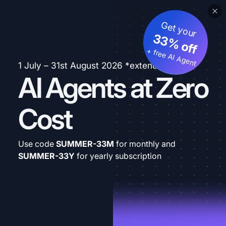
Get your
33% off
+ free AI Agent
1 July – 31st August 2026 *extended
AI Agents at Zero
Cost
Use code
SUMMER-33M
for monthly and
SUMMER-33Y
for yearly subscription