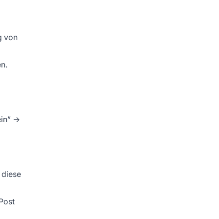
g von
n.
ein” →
 diese
 Post