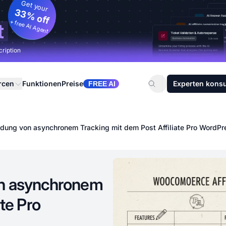
Get your
33% off
+ free AI Agent
t
cription
rcen
Funktionen
Preise
Experten konsu
FREE AI
ndung von asynchronem Tracking mit dem Post Affiliate Pro WordPr
on asynchronem
ate Pro