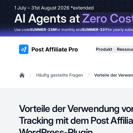
1 July – 31st August 2026 *extended
AI Agents at
Zero Cos
Use code
SUMMER-33M
for monthly and
SUMMER-33Y
for yearly subs
:site.title
Produkt
Ressou
/
/
Häufig gestellte Fragen
Vorteile der Verwe
Home
Vorteile der Verwendung v
Tracking mit dem Post Affili
WordPress-Plugin