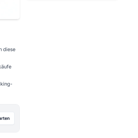
n diese
käufe
cking-
arten