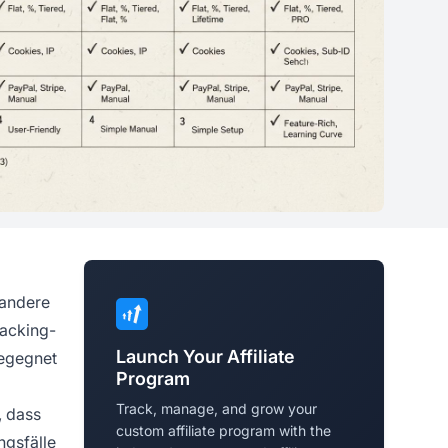
 andere
racking-
Launch Your Affiliate
egegnet
Program
Track, manage, and grow your
, dass
custom affiliate program with the
ngsfälle