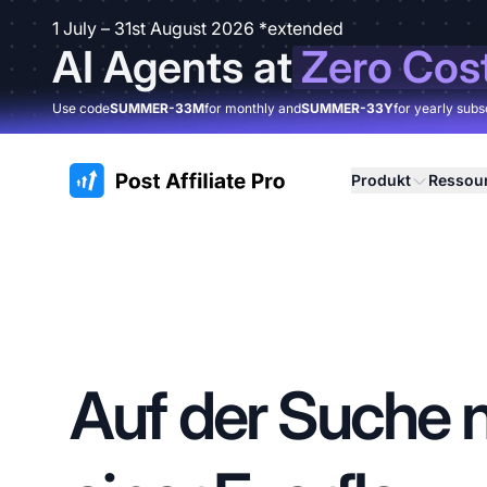
1 July – 31st August 2026 *extended
AI Agents at
Zero Cos
Use code
SUMMER-33M
for monthly and
SUMMER-33Y
for yearly subs
:site.title
Produkt
Ressou
Auf der Suche 