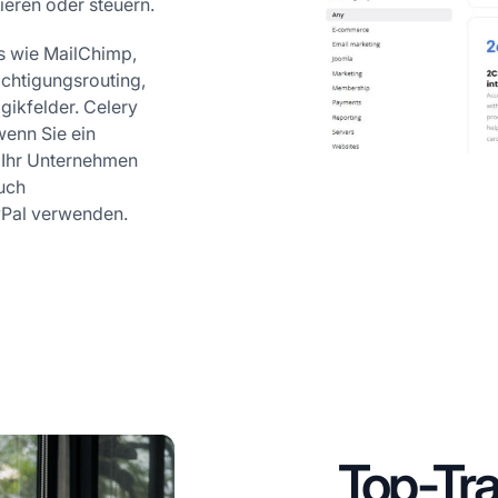
ieren oder steuern.
s wie MailChimp,
ichtigungsrouting,
ikfelder. Celery
wenn Sie ein
s Ihr Unternehmen
uch
Pal verwenden.
Top-Tr