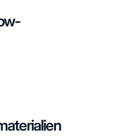
low-
aterialien