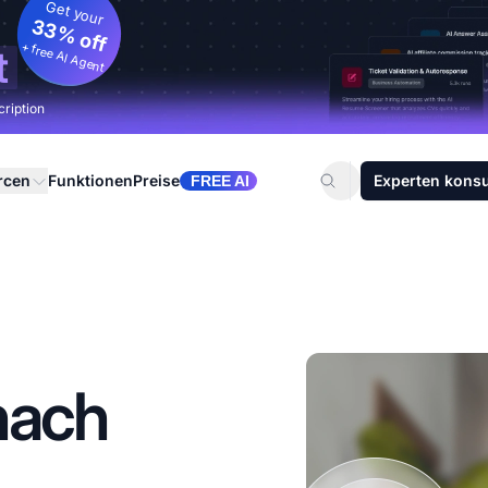
Get your
33% off
+ free AI Agent
t
cription
rcen
Funktionen
Preise
Experten konsu
FREE AI
nach