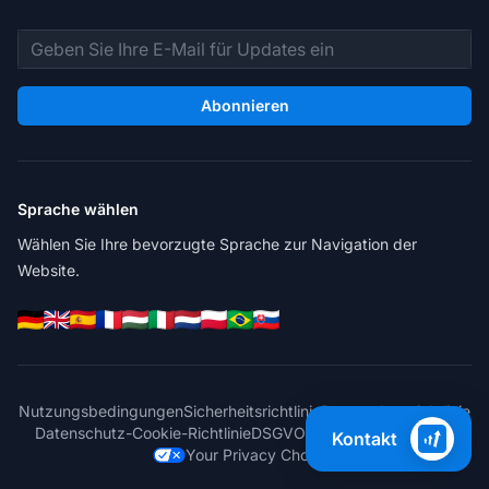
E-Mail-Adresse
Abonnieren
Sprache wählen
Wählen Sie Ihre bevorzugte Sprache zur Navigation der
Website.
Nutzungsbedingungen
Sicherheitsrichtlinie
Datenschutzrichtlinie
Datenschutz-Cookie-Richtlinie
DSGVO
Cookie-Einstellungen
Kontakt
Your Privacy Choices