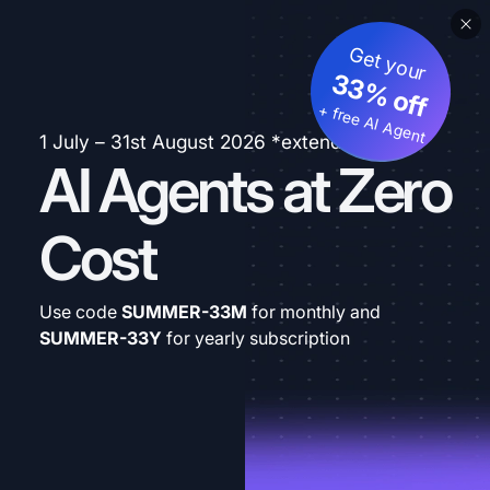
Get your
33% off
+ free AI Agent
1 July – 31st August 2026 *extended
AI Agents at Zero
Cost
Use code
SUMMER-33M
for monthly and
SUMMER-33Y
for yearly subscription