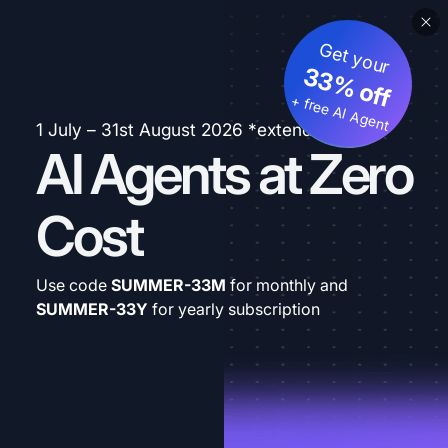
Get your
33% off
+ free AI Agent
1 July – 31st August 2026 *extended
AI Agents at Zero
Cost
Use code
SUMMER-33M
for monthly and
SUMMER-33Y
for yearly subscription