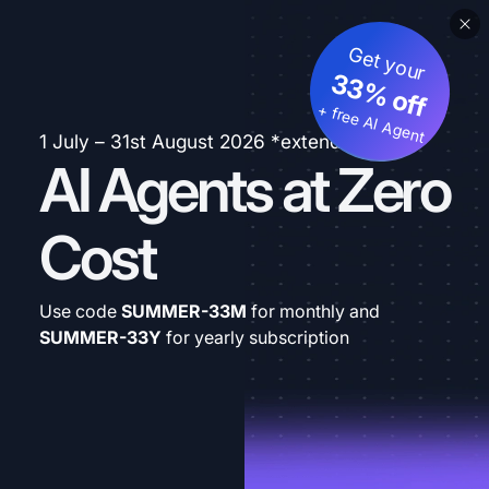
Get your
33% off
+ free AI Agent
1 July – 31st August 2026 *extended
AI Agents at Zero
Cost
Use code
SUMMER-33M
for monthly and
SUMMER-33Y
for yearly subscription