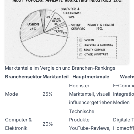
Marktanteile im Vergleich und Branchen-Rankings
Branchensektor
Marktanteil
Hauptmerkmale
Wachs
Höchster
E-Comme
Mode
25%
Marktanteil, visuell,
Integrati
influencergetrieben
Medien
Technische
Computer &
Produkte,
Digitale 
20%
Elektronik
YouTube-Reviews,
Homeoff