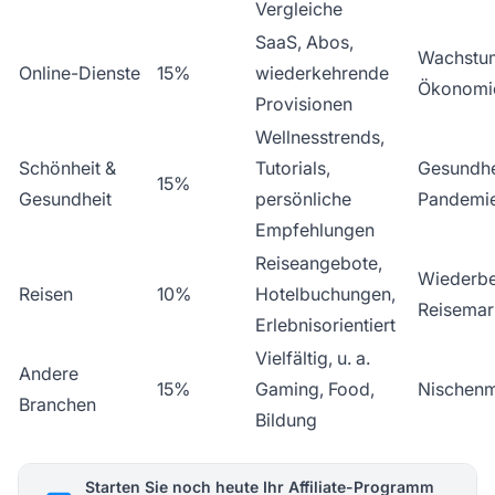
Vergleiche
SaaS, Abos,
Wachstum
Online-Dienste
15%
wiederkehrende
Ökonomi
Provisionen
Wellnesstrends,
Schönheit &
Tutorials,
Gesundhe
15%
Gesundheit
persönliche
Pandemi
Empfehlungen
Reiseangebote,
Wiederbe
Reisen
10%
Hotelbuchungen,
Reisemar
Erlebnisorientiert
Vielfältig, u. a.
Andere
15%
Gaming, Food,
Nischenm
Branchen
Bildung
Starten Sie noch heute Ihr Affiliate-Programm