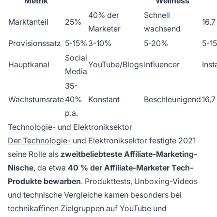
Metrik
Wellness
40% der
Schnell
Marktanteil
25%
16,
Marketer
wachsend
Provisionssatz
5-15%
3-10%
5-20%
5-1
Social
Hauptkanal
YouTube/Blogs
Influencer
Ins
Media
35-
Wachstumsrate
40%
Konstant
Beschleunigend
16,7
p.a.
Technologie- und Elektroniksektor
Der Technologie-
und Elektroniksektor festigte 2021
seine Rolle als
zweitbeliebteste Affiliate-Marketing-
Nische
, da etwa
40 % der Affiliate-Marketer Tech-
Produkte bewarben
. Produkttests, Unboxing-Videos
und technische Vergleiche kamen besonders bei
technikaffinen Zielgruppen auf YouTube und