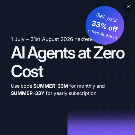
Get your
33% off
+ free AI Agent
1 July – 31st August 2026 *extended
AI Agents at Zero
Cost
Use code
SUMMER-33M
for monthly and
SUMMER-33Y
for yearly subscription