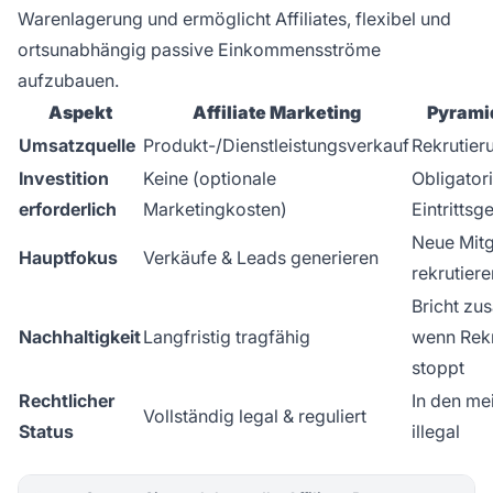
Warenlagerung und ermöglicht Affiliates, flexibel und
ortsunabhängig passive Einkommensströme
aufzubauen.
Aspekt
Affiliate Marketing
Pyrami
Umsatzquelle
Produkt-/Dienstleistungsverkauf
Rekrutie
Investition
Keine (optionale
Obligator
erforderlich
Marketingkosten)
Eintrittsg
Neue Mitg
Hauptfokus
Verkäufe & Leads generieren
rekrutiere
Bricht z
Nachhaltigkeit
Langfristig tragfähig
wenn Rekr
stoppt
Rechtlicher
In den me
Vollständig legal & reguliert
Status
illegal