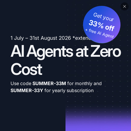
Get your
33% off
+ free AI Agent
1 July – 31st August 2026 *extended
AI Agents at Zero
Cost
Use code
SUMMER-33M
for monthly and
SUMMER-33Y
for yearly subscription