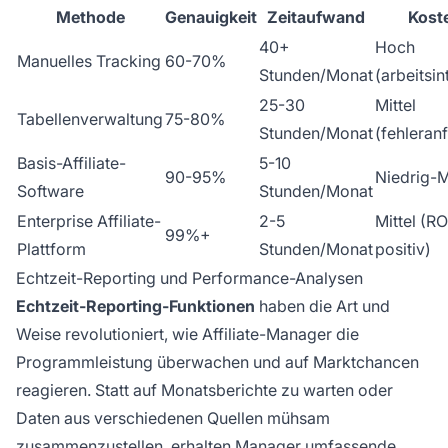
Methode
Genauigkeit
Zeitaufwand
Kost
40+
Hoch
Manuelles Tracking
60-70%
Stunden/Monat
(arbeitsin
25-30
Mittel
Tabellenverwaltung
75-80%
Stunden/Monat
(fehleranf
Basis-Affiliate-
5-10
90-95%
Niedrig-M
Software
Stunden/Monat
Enterprise Affiliate-
2-5
Mittel (RO
99%+
Plattform
Stunden/Monat
positiv)
Echtzeit-Reporting und Performance-Analysen
Echtzeit-Reporting-Funktionen
haben die Art und
Weise revolutioniert, wie Affiliate-Manager die
Programmleistung überwachen und auf Marktchancen
reagieren. Statt auf Monatsberichte zu warten oder
Daten aus verschiedenen Quellen mühsam
zusammenzustellen, erhalten Manager umfassende