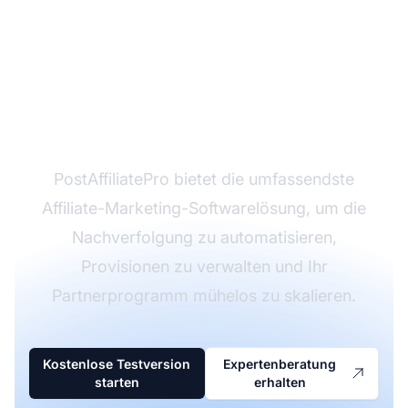
Bereit, Ihr Affiliate-
Programm zu
transformieren?
PostAffiliatePro bietet die umfassendste
Affiliate-Marketing-Softwarelösung, um die
Nachverfolgung zu automatisieren,
Provisionen zu verwalten und Ihr
Partnerprogramm mühelos zu skalieren.
Kostenlose Testversion
Expertenberatung
starten
erhalten