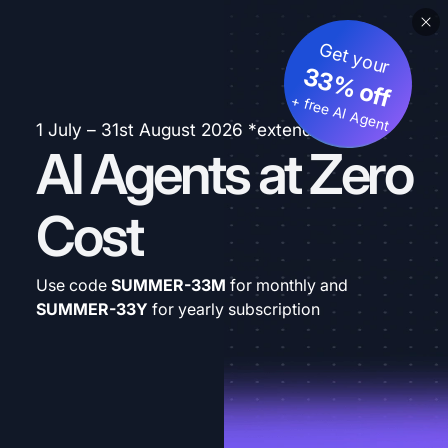
Get your
33% off
+ free AI Agent
1 July – 31st August 2026 *extended
AI Agents at Zero
Cost
Use code
SUMMER-33M
for monthly and
SUMMER-33Y
for yearly subscription