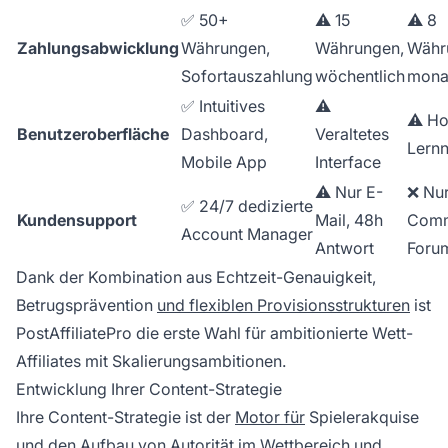
✅ 50+
⚠️ 15
⚠️ 8
Zahlungsabwicklung
Währungen,
Währungen,
Währ
Sofortauszahlung
wöchentlich
monat
✅ Intuitives
⚠️
⚠️ H
Benutzeroberfläche
Dashboard,
Veraltetes
Lernn
Mobile App
Interface
⚠️ Nur E-
❌ Nu
✅ 24/7 dedizierte
Kundensupport
Mail, 48h
Comm
Account Manager
Antwort
Foru
Dank der Kombination aus Echtzeit-Genauigkeit,
Betrugsprävention
und flexiblen Provisionsstrukturen
ist
PostAffiliatePro die erste Wahl für ambitionierte Wett-
Affiliates mit Skalierungsambitionen.
Entwicklung Ihrer Content-Strategie
Ihre Content-Strategie ist der
Motor für
Spielerakquise
und den Aufbau von Autorität im Wettbereich und