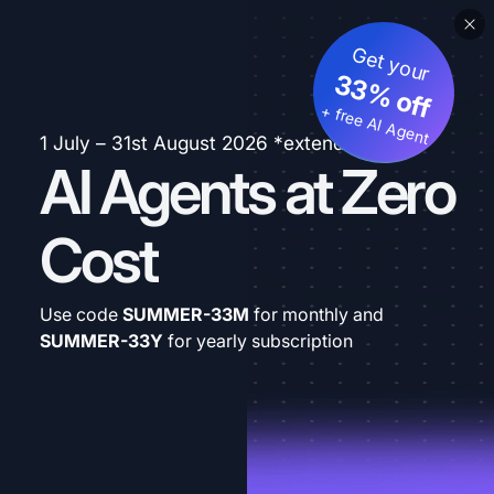
Get your
33% off
+ free AI Agent
1 July – 31st August 2026 *extended
AI Agents at Zero
Cost
Use code
SUMMER-33M
for monthly and
SUMMER-33Y
for yearly subscription