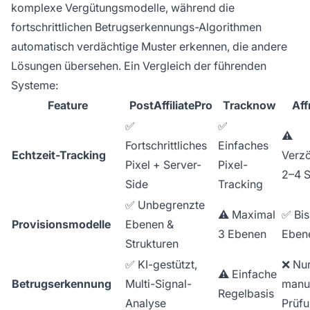
komplexe Vergütungsmodelle, während die
fortschrittlichen Betrugserkennungs-Algorithmen
automatisch verdächtige Muster erkennen, die andere
Lösungen übersehen. Ein Vergleich der führenden
Systeme:
Feature
PostAffiliatePro
Tracknow
Af
✅
✅
⚠️
Fortschrittliches
Einfaches
Echtzeit-Tracking
Verz
Pixel + Server-
Pixel-
2–4 S
Side
Tracking
✅ Unbegrenzte
⚠️ Maximal
✅ Bis
Provisionsmodelle
Ebenen &
3 Ebenen
Eben
Strukturen
✅ KI-gestützt,
❌ Nu
⚠️ Einfache
Betrugserkennung
Multi-Signal-
manu
Regelbasis
Analyse
Prüf