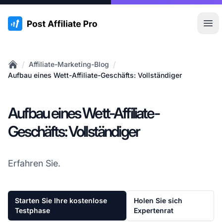
:site.title
Hau
/
/
Affiliate-Marketing-Blog
Home
Aufbau eines Wett-Affiliate-Geschäfts: Vollständiger
Aufbau eines Wett-Affiliate-
Geschäfts: Vollständiger
Erfahren Sie.
Starten Sie Ihre kostenlose
Holen Sie sich
Testphase
Expertenrat