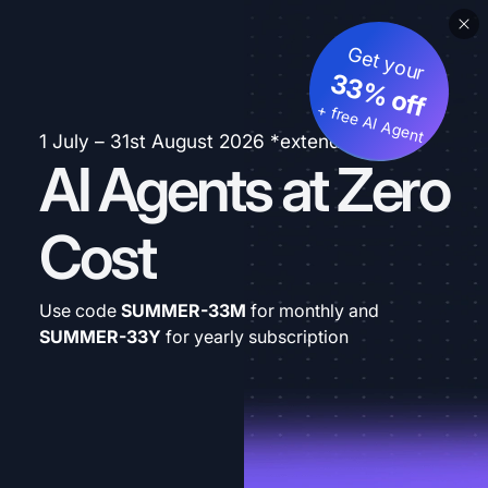
Get your
33% off
+ free AI Agent
1 July – 31st August 2026 *extended
AI Agents at Zero
Cost
Use code
SUMMER-33M
for monthly and
SUMMER-33Y
for yearly subscription