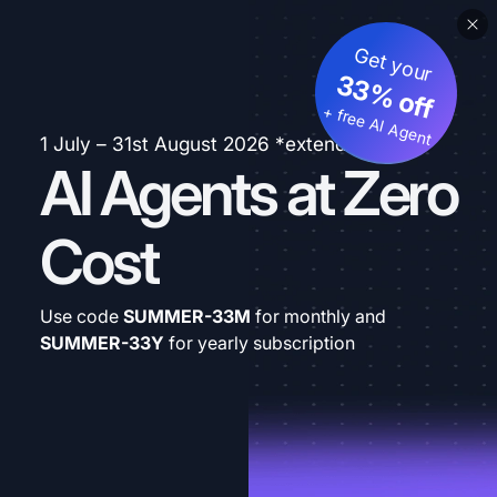
Get your
33% off
+ free AI Agent
1 July – 31st August 2026 *extended
AI Agents at Zero
Cost
Use code
SUMMER-33M
for monthly and
SUMMER-33Y
for yearly subscription