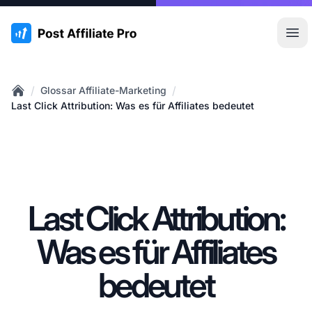
:site.title
Hau
/
/
Glossar Affiliate-Marketing
Home
Last Click Attribution: Was es für Affiliates bedeutet
Last Click Attribution:
Was es für Affiliates
bedeutet