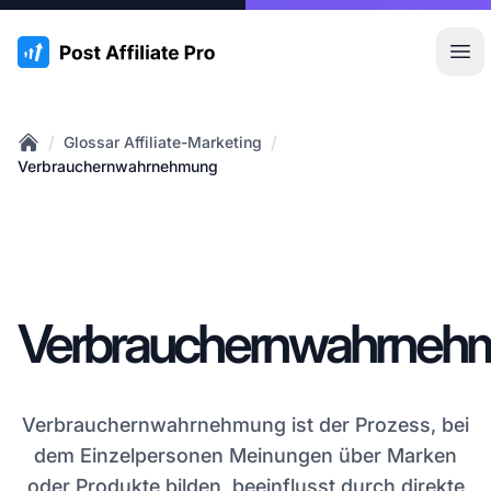
:site.title
Hau
/
/
Glossar Affiliate-Marketing
Home
Verbrauchernwahrnehmung
Verbrauchernwahrneh
Verbrauchernwahrnehmung ist der Prozess, bei
dem Einzelpersonen Meinungen über Marken
oder Produkte bilden, beeinflusst durch direkte