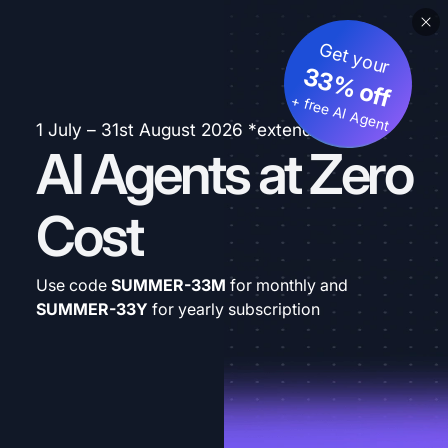
Get your
33% off
+ free AI Agent
1 July – 31st August 2026 *extended
AI Agents at Zero
Cost
Use code
SUMMER-33M
for monthly and
SUMMER-33Y
for yearly subscription