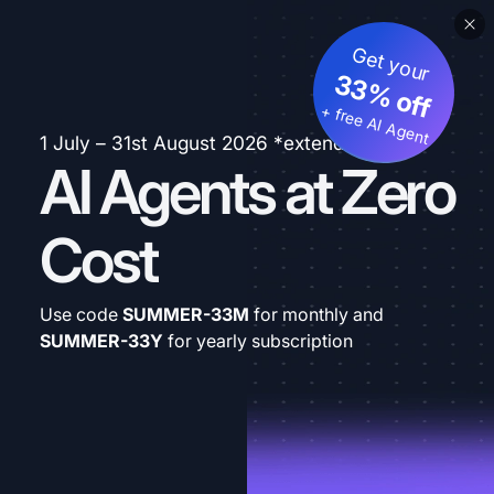
Get your
33% off
+ free AI Agent
1 July – 31st August 2026 *extended
AI Agents at Zero
Cost
Use code
SUMMER-33M
for monthly and
SUMMER-33Y
for yearly subscription