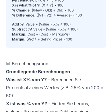
Percentage of:
(X% × Y) ÷ 100
X is what % of Y:
(X ÷ Y) × 100
% Change:
((New - Old) ÷ Old) × 100
% Difference:
(|V1 - V2| ÷ Average) × 100
Add %:
Value + (Value × X% ÷ 100)
Subtract %:
Value - (Value × X% ÷ 100)
Markup:
Cost + (Cost × Markup%)
Margin:
(Profit ÷ Selling Price) × 100
📊 Berechnungsmodi
Grundlegende Berechnungen
Was ist X% von Y?
- Berechnen Sie
Prozentsatz eines Wertes (z.B. 25% von 200 =
50)
X ist was % von Y?
- Finden Sie heraus,
welcher Prozentsatz eine Zahl von einer