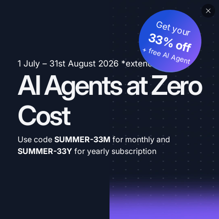
Get your
33% off
+ free AI Agent
1 July – 31st August 2026 *extended
AI Agents at Zero
Cost
Use code
SUMMER-33M
for monthly and
SUMMER-33Y
for yearly subscription