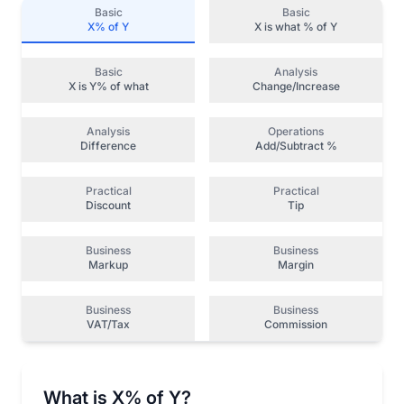
Basic
Basic
X% of Y
X is what % of Y
Basic
Analysis
X is Y% of what
Change/Increase
Analysis
Operations
Difference
Add/Subtract %
Practical
Practical
Discount
Tip
Business
Business
Markup
Margin
Business
Business
VAT/Tax
Commission
What is X% of Y?