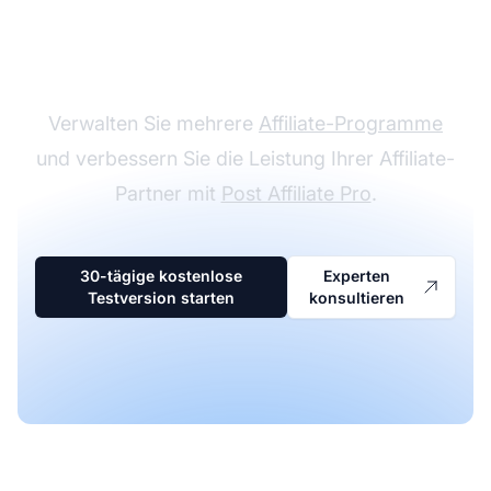
Marktführer bei
Affiliate-Software
Verwalten Sie mehrere
Affiliate-Programme
und verbessern Sie die Leistung Ihrer Affiliate-
Partner mit
Post Affiliate Pro
.
30-tägige kostenlose
Experten
Testversion starten
konsultieren