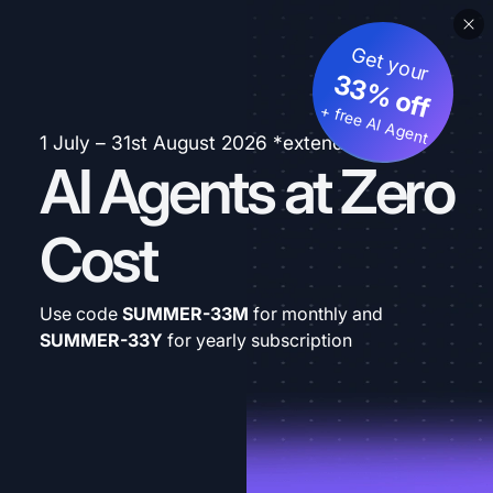
Get your
33% off
+ free AI Agent
1 July – 31st August 2026 *extended
AI Agents at Zero
Cost
Use code
SUMMER-33M
for monthly and
SUMMER-33Y
for yearly subscription