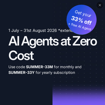
Get your
33% off
+ free AI Agent
1 July – 31st August 2026 *extended
AI Agents at Zero
Cost
Use code
SUMMER-33M
for monthly and
SUMMER-33Y
for yearly subscription