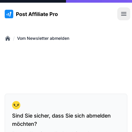
:site.title
Hau
/
Vom Newsletter abmelden
Home
Sind Sie sicher, dass Sie sich abmelden
möchten?