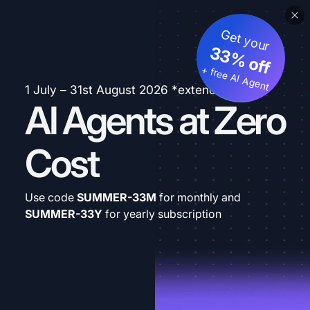
Get your
33% off
+ free AI Agent
1 July – 31st August 2026 *extended
AI Agents at Zero
Cost
Use code
SUMMER-33M
for monthly and
SUMMER-33Y
for yearly subscription