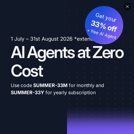
Get your
33% off
+ free AI Agent
1 July – 31st August 2026 *extended
AI Agents at Zero
Cost
Use code
SUMMER-33M
for monthly and
SUMMER-33Y
for yearly subscription