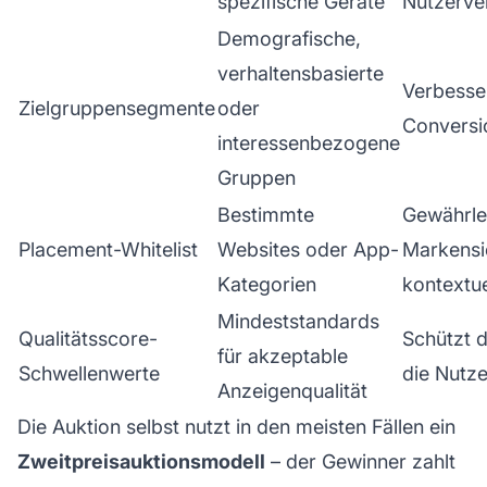
spezifische Geräte
Nutzerve
Demografische,
verhaltensbasierte
Verbesse
Zielgruppensegmente
oder
Conversi
interessenbezogene
Gruppen
Bestimmte
Gewährle
Placement-Whitelist
Websites oder App-
Markensi
Kategorien
kontextue
Mindeststandards
Qualitätsscore-
Schützt 
für akzeptable
Schwellenwerte
die Nutz
Anzeigenqualität
Die Auktion selbst nutzt in den meisten Fällen ein
Zweitpreisauktionsmodell
– der Gewinner zahlt