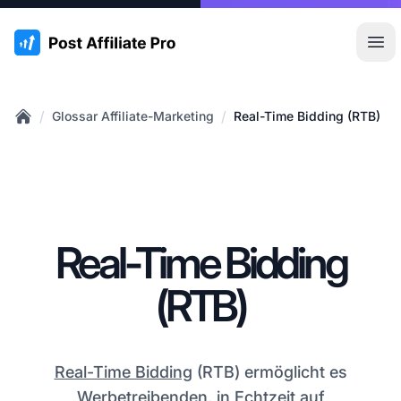
:site.title
Hau
/
/
Glossar Affiliate-Marketing
Real-Time Bidding (RTB)
Home
Real-Time Bidding
(RTB)
Real-Time Bidding
(RTB) ermöglicht es
Werbetreibenden, in Echtzeit auf